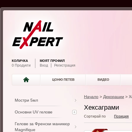
КОЛИЧКА
МОЯТ ПРОФИЛ
0 Продукти
Вход
Регистрация
ЦОНЮ ПЕТЕВ
ВИДЕО
Начало
>
Декорации
>
Х
Мостри 5мл
Хексаграми
Основни UV гелове
Сортирай по
Позиция
Гелове за Френски маникюр
Magnifique