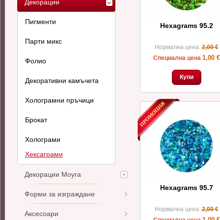
Декорации
Пигменти
Hexagrams 95.2
Парти микс
Нормална цена:
2,00 €
1,00 €
Специална цена
Фолио
Купи
Декоративни камъчета
Холограмни пръчици
Брокат
Холограми
Хексаграми
Декорации Moyra
Hexagrams 95.7
Форми за изграждане
Нормална цена:
2,00 €
Аксесоари
1,00 €