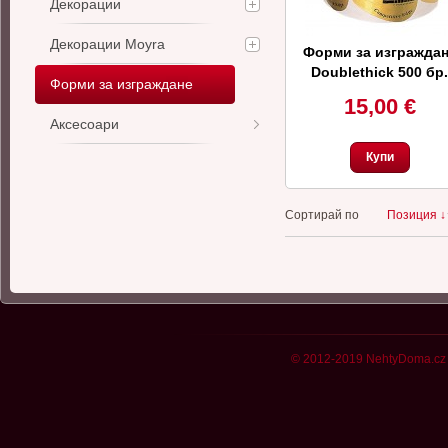
Декорации
Декорации Moyra
Форми за изгражда
Doublethick 500 бр.
Форми за изграждане
15,00 €
Аксесоари
Купи
Сортирай по
Позиция ↓
© 2012-2019 NehtyDoma.cz 