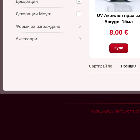
Декорации
Декорации Moyra
UV Акрилен прах з
Acrygel 15мл
Форми за изграждане
8,00 €
Аксесоари
Купи
Сортирай по
Позиция
© 2012-2019 NehtyDoma.cz 