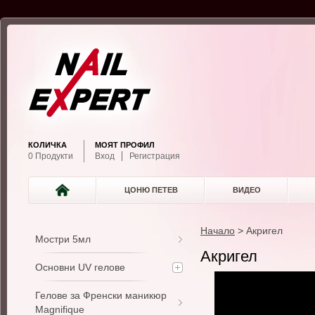
КОЛИЧКА
МОЯТ ПРОФИЛ
0 Продукти
Вход
Регистрация
ЦОНЮ ПЕТЕВ
ВИДЕО
Начало
>
Акригел
Мостри 5мл
Акригел
Основни UV гелове
Гелове за Френски маникюр
Magnifique