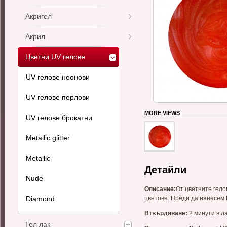
Акригел
Акрил
Цветни UV гелове
UV гелове неонови
UV гелове перлови
MORE VIEWS
UV гелове брокатни
Metallic glitter
Metallic
Детайли
Nude
Описани
e:
От цветните гело
Diamond
цветове. Преди да нанесем
Втвърдяване
:
2 минути в л
Гел лак