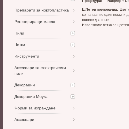
Процедура
:
Nailprep + U
Ц.Петев препорачва
:
Цветн
Препарати за ноктопластика
се нанася по един нокът и д
нанесе два пъти.
Регенериращи масла
Използваме четка за цветен 
Пили
Четки
Инструменти
Аксесоари за електрически
пили
Декорации
Декорации Moyra
Форми за изграждане
Аксесоари