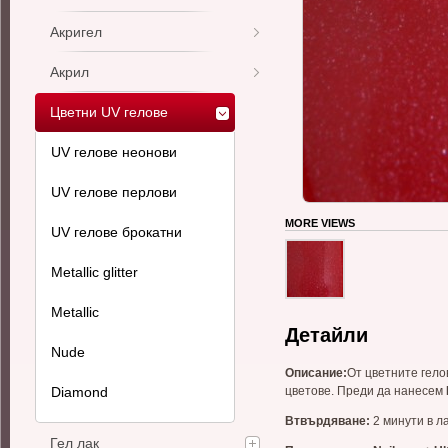
Акригел
Акрил
Цветни UV гелове
UV гелове неонови
UV гелове перлови
MORE VIEWS
UV гелове брокатни
Metallic glitter
Metallic
Детайли
Nude
Описани
e:
От цветните гело
Diamond
цветове. Преди да нанесем
Втвърдяване
:
2 минути в л
Гел лак