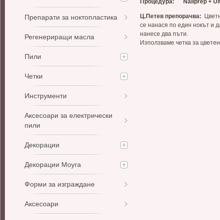
Процедура
:
Nailprep + U
Ц.Петев препорачва
:
Цветн
Препарати за ноктопластика
се нанася по един нокът и д
нанесе два пъти.
Регенериращи масла
Използваме четка за цветен 
Пили
Четки
Инструменти
Аксесоари за електрически
пили
Декорации
Декорации Moyra
Форми за изграждане
Аксесоари