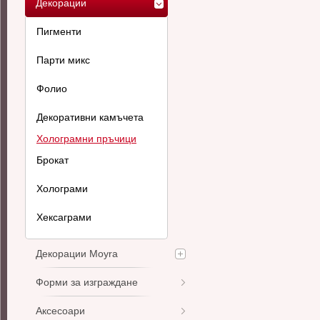
Декорации
Пигменти
Парти микс
Фолио
Декоративни камъчета
Холограмни пръчици
Брокат
Холограми
Хексаграми
Декорации Moyra
Форми за изграждане
Аксесоари