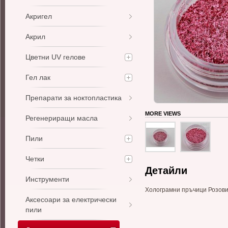
Акригел
Акрил
Цветни UV гелове
Гел лак
Препарати за ноктопластика
MORE VIEWS
Регенериращи масла
Пили
Четки
Детайли
Инструменти
Холограмни пръчици Розов
Аксесоари за електрически
пили