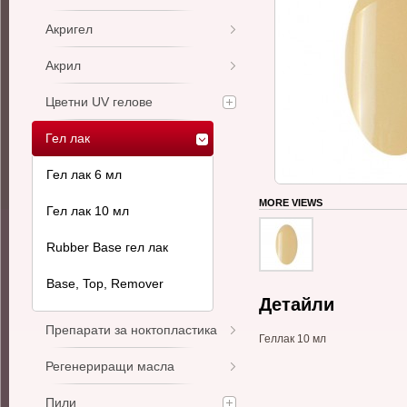
Акригел
Акрил
Цветни UV гелове
Гел лак
Гел лак 6 мл
MORE VIEWS
Гел лак 10 мл
Rubber Base гел лак
Base, Top, Remover
Детайли
Препарати за ноктопластика
Геллак 10 мл
Регенериращи масла
Пили