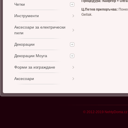
Процедура: Nailprep + Ultrabo
Четки
Ц.Петев препоръчва:
Поне
Gellak.
Инструменти
Аксесоари за електрически
пили
Декорации
Декорации Moyra
Форми за изграждане
Аксесоари
© 2012-2019 NehtyDoma.cz 