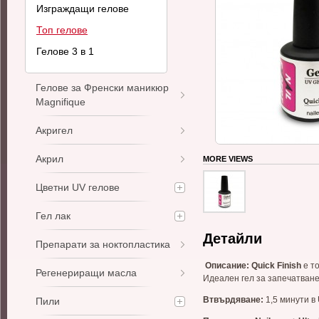
Изграждащи гелове
Топ гелове
Гелове 3 в 1
Гелове за Френски маникюр
Magnifique
Акригел
Акрил
MORE VIEWS
Цветни UV гелове
Гел лак
Детайли
Препарати за ноктопластика
Описаниe: Quick Finish
е то
Регенериращи масла
Идеален гел за запечатване
Втвърдяване:
1,5 минути в
Пили