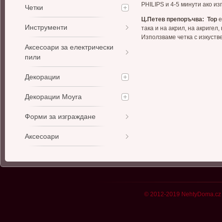
PHILIPS и 4-5 минути ако и
Четки
Ц.Петев препоръчва
:
Top
е
Инструменти
така и на акрил, на акригел
Използваме четка с изкуств
Аксесоари за електрически
пили
Декорации
Декорации Moyra
Форми за изграждане
Аксесоари
© 2012-2019 NehtyDoma.cz 