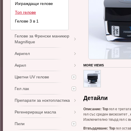
Изграждащи гелове
Топ гелове
Гелове 3 в 1
Гелове за Френски маникюр
Magnifique
Акригел
Акрил
MORE VIEWS
Цветни UV гелове
Гел лак
Детайли
Препарати за ноктопластика
Описани
e:
Top
гел е третат
Регенериращи масла
гел със среден вискозитет ,
Изключително твърд гел с в
Пили
Втвърдяване
:
Тор
гел оста