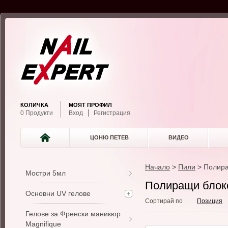
КОЛИЧКА
МОЯТ ПРОФИЛ
0 Продукти
Вход
Регистрация
ЦОНЮ ПЕТЕВ
ВИДЕО
Начало
>
Пили
>
Полира
Мостри 5мл
Полиращи блок
Основни UV гелове
Сортирай по
Позиция
Гелове за Френски маникюр
Magnifique