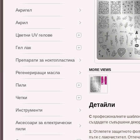
Акригел
Акрил
Цветни UV гелове
Гел лак
Препарати за ноктопластика
MORE VIEWS
Регенериращи масла
Пили
Четки
Детайли
Инструменти
С
професионалните шаблони 
Аксесоари за електрически
създадете съвършени декора
пили
1:
Отлепете защитното фоли
пъти с лакочистител. Отпеч