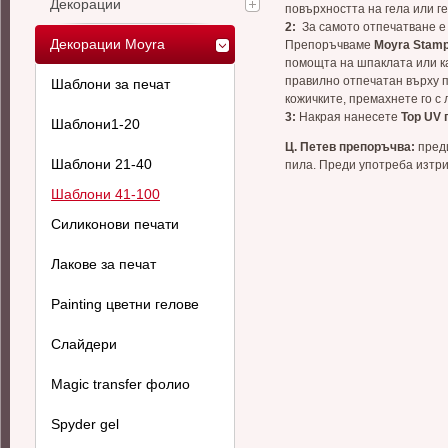
Декорации
повърхността на гела или г
2:
За самото отпечатване е н
Декорации Moyra
Препоръчвамe
Moyra Stamp
помощта на шпаклата или ка
правилно отпечатан върху пе
Шаблони за печат
кожичките, премахнете го с 
3:
Накрая нанесете
Top UV 
Шаблони1-20
Ц. Петев препоръчва:
преди
Шаблони 21-40
пила. Преди употреба изтри
Шаблони 41-100
Силиконови печати
Лакове за печат
Painting цветни гелове
Слайдери
Magic transfer фолио
Spyder gel