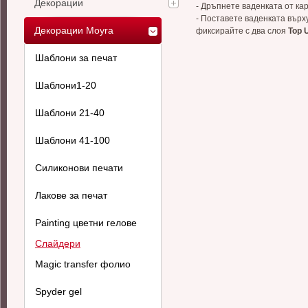
Декорации
- Дръпнете ваденката от ка
- Поставете ваденката върх
Декорации Moyra
фиксирайте с два слоя
Top 
Шаблони за печат
Шаблони1-20
Шаблони 21-40
Шаблони 41-100
Силиконови печати
Лакове за печат
Painting цветни гелове
Слайдери
Magic transfer фолио
Spyder gel