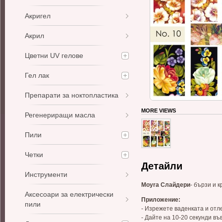
Акригел
Акрил
Цветни UV гелове
Гел лак
Препарати за ноктопластика
MORE VIEWS
Регенериращи масла
Пили
Четки
Детайли
Инструменти
Moyra Слайдери
- бързи и 
Аксесоари за електрически
Приложение:
пили
- Изрежете ваденката и от
- Дайте на 10-20 секунди въ