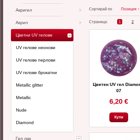
Сортирай по
Позиция ↑
Акригел
Страница:
1
2
Акрил
Цветни UV гелове
UV гелове неонови
UV гелове перлови
UV гелове брокатни
Цветен UV гел Diamo
Metallic glitter
07
Metallic
6,20 €
Nude
Купи
Diamond
Гел лак