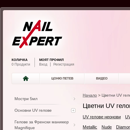
КОЛИЧКА
МОЯТ ПРОФИЛ
0 Продукти
Вход
Регистрация
ЦОНЮ ПЕТЕВ
ВИДЕО
Начало
>
Цветни UV гел
Мостри 5мл
Цветни UV гело
Основни UV гелове
UV гелове неонови
UV
Гелове за Френски маникюр
Metallic
Nude
Diamo
Magnifique