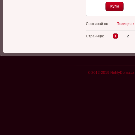
Купи
Сортирай по
Позиция ↑
Страница:
1
2
© 2012-2019 NehtyDoma.cz 